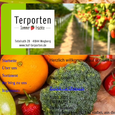
Herzlich willkommen auf unserer We
Startseite
Über uns
Sortiment
Neuigkeiten
Ihr Weg zu uns
Zurück zur Übersicht
Impressum
03.09.2025
URLAUB
Liebe Kunden,
die Beerensaison 2025 ist vorbei, aus d