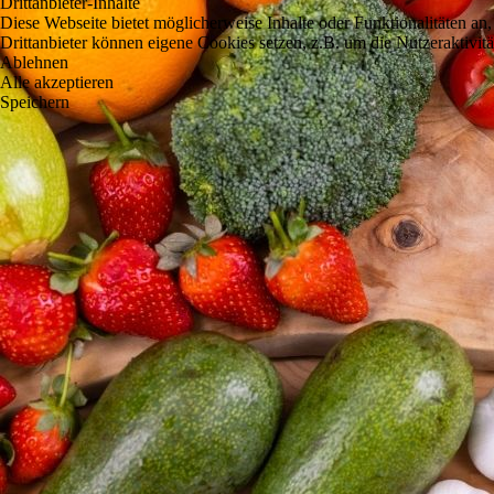
Drittanbieter-Inhalte
Diese Webseite bietet möglicherweise Inhalte oder Funktionalitäten an,
Drittanbieter können eigene Cookies setzen, z.B. um die Nutzeraktivitä
Ablehnen
Alle akzeptieren
Speichern