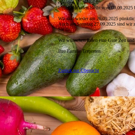
einlegen.
Unser Hofladen bleibt vom 08.09.202
Wir sind wieder am 26.09.2025 pünktlich 
Auch am Samstag 27.09.2025 sind wir z
Sie da.
Wir wünschen Ihnen eine Gute Zeit und 
Ihre Familie Terporten
Zurück zur Übersicht