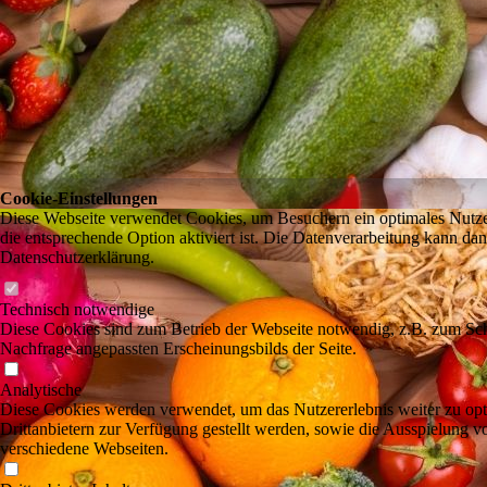
Cookie-Einstellungen
Diese Webseite verwendet Cookies, um Besuchern ein optimales Nutzer
die entsprechende Option aktiviert ist. Die Datenverarbeitung kann dan
Datenschutzerklärung.
Technisch notwendige
Diese Cookies sind zum Betrieb der Webseite notwendig, z.B. zum Sch
Nachfrage angepassten Erscheinungsbilds der Seite.
Analytische
Diese Cookies werden verwendet, um das Nutzererlebnis weiter zu optim
Drittanbietern zur Verfügung gestellt werden, sowie die Ausspielung v
verschiedene Webseiten.