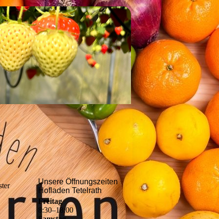
Unsere Öffnungszeiten
ster
Hofladen Tetelrath
Freitag
8
:
30
–
18
:
00
Samstag