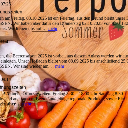
 07:25
ungszeiten
n am Freitag, 03.10.2025 ist ein Feiertag, aus den Grund bleibt unser
N. Wir haben aber dafür den Donnerstag 02.10.2025 von 8:30-18:
fnet. Wir freuen uns auf...
mehr
 11:42
n, die Beerensaison 2025 ist vorbei, aus diesem Anlass werden wir au
 einlegen. Unser Hofladen bleibt vom 08.09.2025 bis anschließend 25
EN. Wir sind wieder am...
mehr
 09:14
ffnungszeiten
n! Aktuelle Öffnungszeiten: Freitag 8:30 – 18:00 Uhr Samstag 8:30 –
n sind auch unsere Beeren und einige regionale Produkte, sowie Eier i
elrather...
mehr