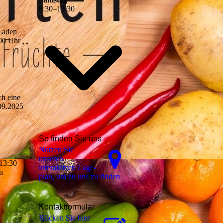
8
:
30
–
13
:
30
 Laden
00 Uhr
ch eine
.09.2025
So finden Sie uns
Nutzen Sie
unseren
 13:30
interaktiven La­ge­
n
plan, um zu uns zu finden
Kontaktformular
Klicken Sie hier