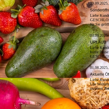
29.09.2025,
Sonderöffn
Liebe Kunde
GESCHLOSSE
für Sie geöf
03.09.2025,
URLAUB
Liebe Kunde
kurze Pause
GESCHLOSS
01.08.2025,
Aktuelle Ö
Liebe Kunde
Uhr Weiterhi
unserem
Tet