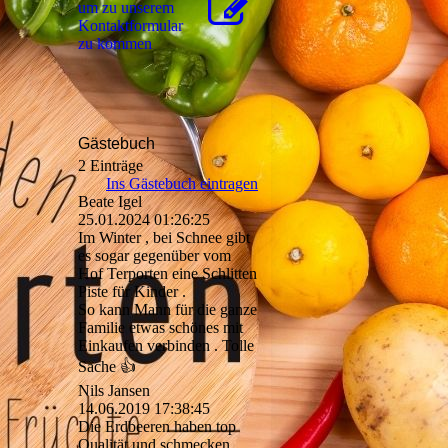
um zu unserem
Kon­takt­for­mu­lar
zu kommen
Gästebuch
2 Einträge
Ins Gästebuch eintragen
Beate Igel
25.01.2024
01:26:25
Im Winter , bei Schnee gibt
es sogar gegenüber vom
Hof Terporten eine Schlitten
Piste für Kinder .
So kann Mann für die ganze
Familie etwas schönes mit
Einkaufen verbinden . Tolle
Sache 👍
Nils Jansen
14.06.2019
17:38:45
Die Erdbeeren haben top
Qualität und schmecken