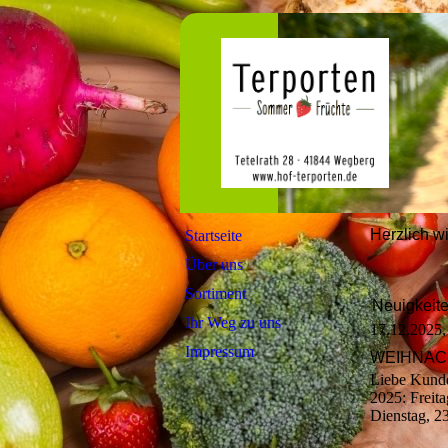
Herzlich w
Startseite
Über uns
Sortiment
Neuigkeit
Ihr Weg zu uns
17.12.2025,
Impressum
WEIHNAC
Liebe Kunde
2025: Freit
Dienstag, 2